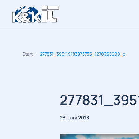
Zum Hauptinhalt springen
Start
277831_395119183875735_1270365999_o
277831_395
28. Juni 2018