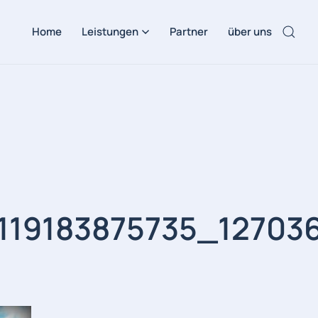
Home
Leistungen
Partner
über uns
119183875735_12703